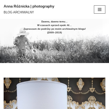
Anna Różnicka | photography
BLOG ARCHIWALNY
Przejdź
do
Dawno, dawno temu…
treści
W czasach sprzed epoki AI…
Zapraszam do podróży po moim archiwalnym blogu!
(2009–2019)