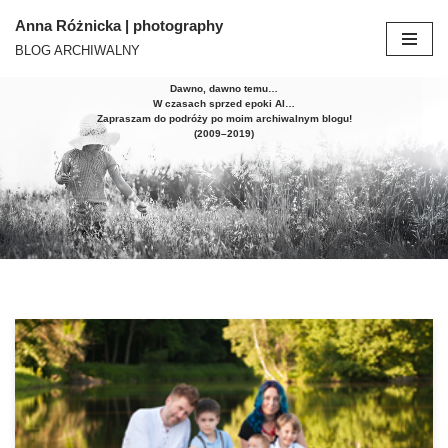
Anna Różnicka | photography
BLOG ARCHIWALNY
Przejdź
do
Dawno, dawno temu…
treści
W czasach sprzed epoki AI…
Zapraszam do podróży po moim archiwalnym blogu!
(2009–2019)