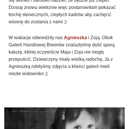
się słonko i narobiło nadziei, że będzie już ciepło.
Dzisiaj znowu wietrznie więc postanowiłam pokazać
trochę słonecznych, ciepłych kadrów aby zachęcić
wiosnę do zostania z nami ;)
W wakacje odwiedziły nas
Agnieszka
i Zoją. Obok
Galerii Handlowej Brwinów znalazłyśmy dość sporą
kałużę, której oczywiście Maja i Zoja nie mogły
przepuścić. Dziewczyny miały wielką radochę, Ja z
Agnieszką robiłyśmy zdjęcia a klienci galerii mieli
niezłe widowisko ;)