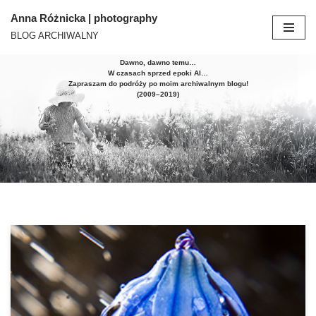
Anna Różnicka | photography
BLOG ARCHIWALNY
Przejdź
do
Dawno, dawno temu…
treści
W czasach sprzed epoki AI…
Zapraszam do podróży po moim archiwalnym blogu!
(2009–2019)