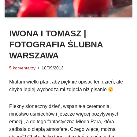
IWONA I TOMASZ |
FOTOGRAFIA ŚLUBNA
WARSZAWA
5 komentarzy
10/09/2013
Miałam wielki plan, aby pięknie opisać ten dzień, ale
chyba lepiej wychodzą mi zdjęcia niż pisanie
Piękny słoneczny dzień, wspaniała ceremonia,
mnóstwo uśmiechów i jeszcze więcej pozytywnych
emocji, a do tego fantastyczna Młoda Para, która
zadbała o ciepłą atmosferę. Czego więcej można
chcieć? Chyba tylko tego, aby słońce i uśmiechy