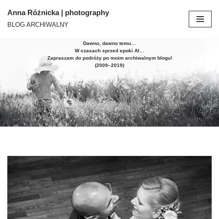
Anna Różnicka | photography
BLOG ARCHIWALNY
Przejdź
do
Dawno, dawno temu…
treści
W czasach sprzed epoki AI…
Zapraszam do podróży po moim archiwalnym blogu!
(2009–2019)