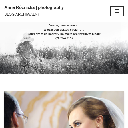
Anna Różnicka | photography
BLOG ARCHIWALNY
Przejdź
do
Dawno, dawno temu…
treści
W czasach sprzed epoki AI…
Zapraszam do podróży po moim archiwalnym blogu!
(2009–2019)