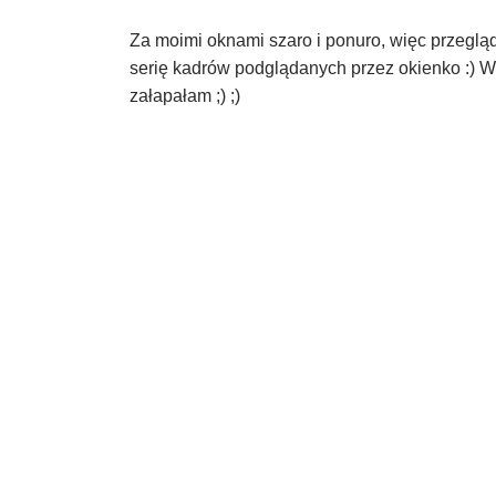
Za moimi oknami szaro i ponuro, więc przeglą
serię kadrów podglądanych przez okienko :) W
załapałam ;) ;)