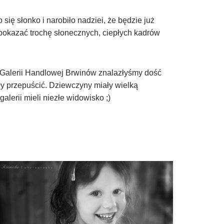
się słonko i narobiło nadziei, że będzie już
 pokazać trochę słonecznych, ciepłych kadrów
 Galerii Handlowej Brwinów znalazłyśmy dość
gły przepuścić. Dziewczyny miały wielką
alerii mieli niezłe widowisko ;)