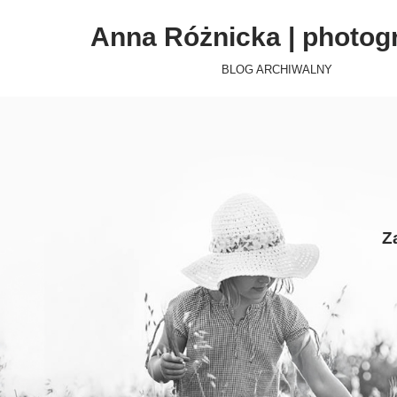
Anna Różnicka | photog
Przejdź
do
BLOG ARCHIWALNY
treści
Z