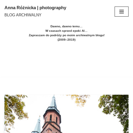
Anna Różnicka | photography
BLOG ARCHIWALNY
Przejdź
do
Dawno, dawno temu…
treści
W czasach sprzed epoki AI…
Zapraszam do podróży po moim archiwalnym blogu!
(2009–2019)