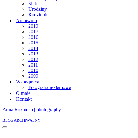
Ślub
Urodziny
Rodzinnie
Archiwum
2019
2017
2016
2015
2014
2013
2012
2011
2010
2009
Współpraca
Fotografia reklamowa
O mnie
Kontakt
Anna Różnicka | photography
BLOG ARCHIWALNY
Menu
nawigacji