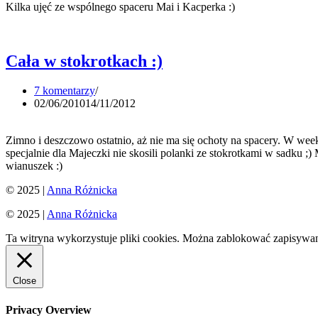
Kilka ujęć ze wspólnego spaceru Mai i Kacperka :)
Zimowo
|
Dziecięca
Cała w stokrotkach :)
sesja
zdjęciowa
7 komentarzy
zimą
02/06/2010
14/11/2012
Zimno i deszczowo ostatnio, aż nie ma się ochoty na spacery. W week
specjalnie dla Majeczki nie skosili polanki ze stokrotkami w sadku 
wianuszek :)
Cała
© 2025 |
Anna Różnicka
w
© 2025 |
Anna Różnicka
stokrotkach
:)
Ta witryna wykorzystuje pliki cookies. Można zablokować zapisywani
Close
Privacy Overview