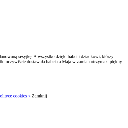
lanowaną sesyjkę. A wszystko dzięki babci i dziadkowi, którzy
eciki oczywiście dostawała babcia a Maja w zamian otrzymała piękny
olityce cookies <
Zamknij