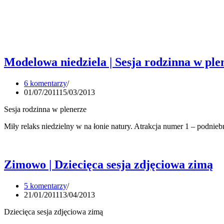
Modelowa niedziela | Sesja rodzinna w ple
6 komentarzy
01/07/2011
15/03/2013
Sesja rodzinna w plenerze
Miły relaks niedzielny w na łonie natury. Atrakcja numer 1 – podnieb
Modelowa
niedziela
|
Zimowo | Dziecięca sesja zdjęciowa zimą
Sesja
rodzinna
5 komentarzy
w
21/01/2011
13/04/2013
plenerze
Dziecięca sesja zdjęciowa zimą